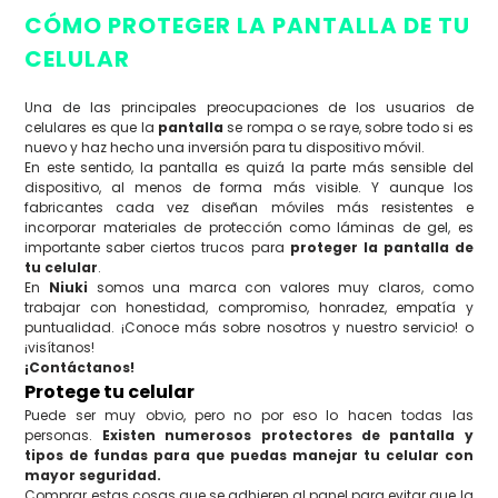
CÓMO PROTEGER LA PANTALLA DE TU
CELULAR
Una de las principales preocupaciones de los usuarios de
celulares es que la
pantalla
se rompa o se raye, sobre todo si es
nuevo y haz hecho una inversión para tu dispositivo móvil.
En este sentido, la pantalla es quizá la parte más sensible del
dispositivo, al menos de forma más visible. Y aunque los
fabricantes cada vez diseñan móviles más resistentes e
incorporar materiales de protección como láminas de gel, es
importante saber ciertos trucos para
proteger la pantalla de
tu celular
.
En
Niuki
somos una marca con valores muy claros, como
trabajar con honestidad, compromiso, honradez, empatía y
puntualidad. ¡Conoce más sobre nosotros y nuestro servicio! o
¡visítanos!
¡Contáctanos!
Protege tu celular
Puede ser muy obvio, pero no por eso lo hacen todas las
personas.
Existen numerosos protectores de pantalla y
tipos de fundas para que puedas manejar tu celular con
mayor seguridad.
Comprar estas cosas que se adhieren al panel para evitar que la