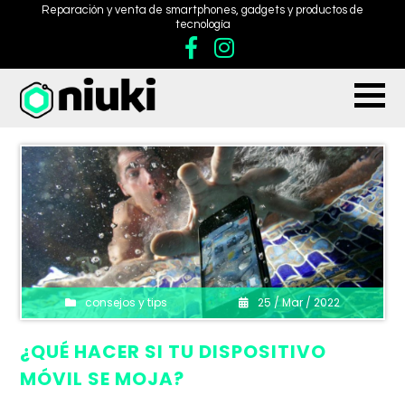
Reparación y venta de smartphones, gadgets y productos de
tecnología
consejos y tips
25 / Mar / 2022
¿QUÉ HACER SI TU DISPOSITIVO
MÓVIL SE MOJA?