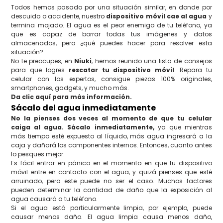
Todos hemos pasado por una situación similar, en donde por
descuido o accidente, nuestro
dispositivo móvil cae al agua
y
termina mojado. El agua es el peor enemigo de tu teléfono, ya
que es capaz de borrar todas tus imágenes y datos
almacenados, pero ¿qué puedes hacer para resolver esta
situación?
No te preocupes, en
Niuki
, hemos reunido una lista de consejos
para que logres
rescatar tu dispositivo móvil
. Repara tu
celular con los expertos, consigue piezas 100% originales,
smartphones, gadgets, y mucho más.
Da clic aquí para más información.
Sácalo del agua inmediatamente
No la pienses dos veces al momento de que tu celular
caiga al agua. Sácalo inmediatamente,
ya que mientras
más tiempo esté expuesto al líquido, más agua ingresará a la
caja y dañará los componentes internos. Entonces, cuanto antes
lo pesques mejor.
Es fácil entrar en pánico en el momento en que tu dispositivo
móvil entre en contacto con el agua, y quizá pienses que esté
arruinado, pero este puede no ser el caso. Muchos factores
pueden determinar la cantidad de daño que la exposición al
agua causará a tu teléfono.
Si el agua está particularmente limpia, por ejemplo, puede
causar menos daño. El agua limpia causa menos daño,