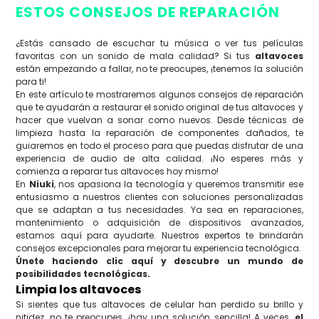
ESTOS CONSEJOS DE REPARACIÓN
¿Estás cansado de escuchar tu música o ver tus películas
favoritas con un sonido de mala calidad? Si tus
altavoces
están empezando a fallar, no te preocupes, ¡tenemos la solución
para ti!
En este artículo te mostraremos algunos consejos de reparación
que te ayudarán a restaurar el sonido original de tus altavoces y
hacer que vuelvan a sonar como nuevos. Desde técnicas de
limpieza hasta la reparación de componentes dañados, te
guiaremos en todo el proceso para que puedas disfrutar de una
experiencia de audio de alta calidad. ¡No esperes más y
comienza a reparar tus altavoces hoy mismo!
En
Niuki
, nos apasiona la tecnología y queremos transmitir ese
entusiasmo a nuestros clientes con soluciones personalizadas
que se adaptan a tus necesidades. Ya sea en reparaciones,
mantenimiento o adquisición de dispositivos avanzados,
estamos aquí para ayudarte. Nuestros expertos te brindarán
consejos excepcionales para mejorar tu experiencia tecnológica.
Únete haciendo clic aquí y descubre un mundo de
posibilidades tecnológicas.
Limpia los altavoces
Si sientes que tus altavoces de celular han perdido su brillo y
nitidez, no te preocupes, ¡hay una solución sencilla! A veces,
el