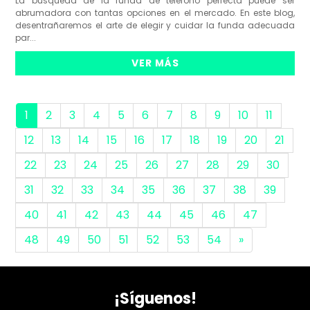
La búsqueda de la funda de teléfono perfecta puede ser
abrumadora con tantas opciones en el mercado. En este blog,
desentrañaremos el arte de elegir y cuidar la funda adecuada
par...
VER MÁS
1
2
3
4
5
6
7
8
9
10
11
12
13
14
15
16
17
18
19
20
21
22
23
24
25
26
27
28
29
30
31
32
33
34
35
36
37
38
39
40
41
42
43
44
45
46
47
48
49
50
51
52
53
54
»
¡Síguenos!