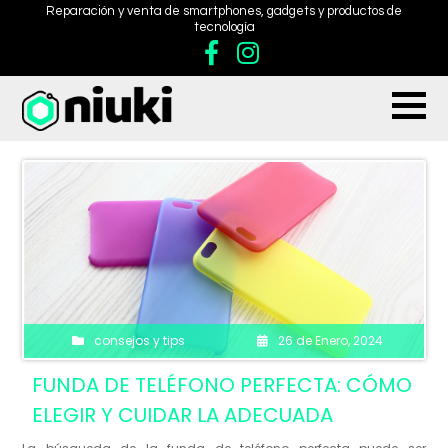
Reparación y venta de smartphones, gadgets y productos de
tecnología
consejos y tips
26 de Enero, 2024
FUNDA DE TELÉFONO PERFECTA: CÓMO
ELEGIR Y CUIDAR LA ADECUADA