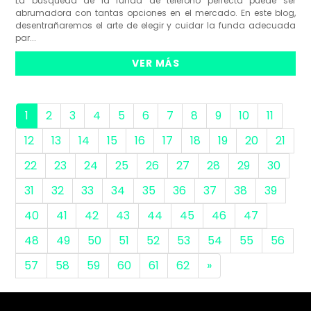
La búsqueda de la funda de teléfono perfecta puede ser
abrumadora con tantas opciones en el mercado. En este blog,
desentrañaremos el arte de elegir y cuidar la funda adecuada
par...
VER MÁS
1
2
3
4
5
6
7
8
9
10
11
12
13
14
15
16
17
18
19
20
21
22
23
24
25
26
27
28
29
30
31
32
33
34
35
36
37
38
39
40
41
42
43
44
45
46
47
48
49
50
51
52
53
54
55
56
57
58
59
60
61
62
»