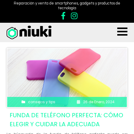
Reparación y venta de smartphones, gadgets y productos de
tecnología
consejos y tips
26 de Enero, 2024
FUNDA DE TELÉFONO PERFECTA: CÓMO
ELEGIR Y CUIDAR LA ADECUADA