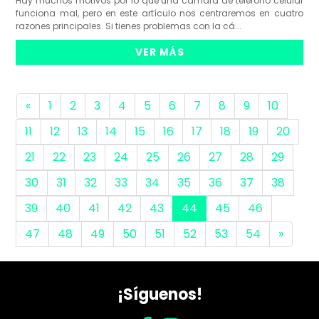
Hay muchos motivos por lo que una cámara de teléfono celular
funciona mal, pero en este artículo nos centraremos en cuatro
razones principales. Si tienes problemas con la cá...
VER MÁS
«
1
2
3
4
5
6
7
8
9
10
11
12
13
14
15
16
17
18
19
20
21
22
23
24
25
26
27
28
29
30
31
32
33
34
35
36
37
38
39
40
41
42
43
44
45
46
47
48
49
50
51
52
53
54
»
¡Síguenos!