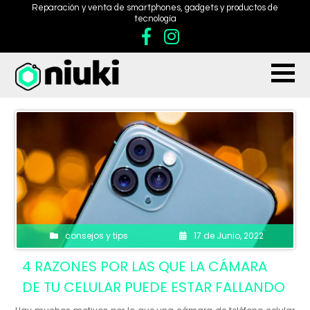
Reparación y venta de smartphones, gadgets y productos de
tecnología
consejos y tips
17 de Junio, 2022
4 RAZONES POR LAS QUE LA CÁMARA
DE TU CELULAR PUEDE ESTAR FALLANDO