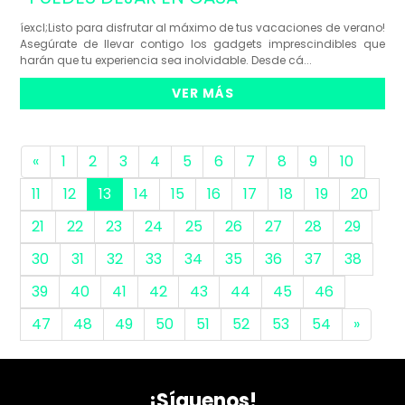
íexcl;Listo para disfrutar al máximo de tus vacaciones de verano!
Asegúrate de llevar contigo los gadgets imprescindibles que
harán que tu experiencia sea inolvidable. Desde cá...
VER MÁS
«
1
2
3
4
5
6
7
8
9
10
11
12
13
14
15
16
17
18
19
20
21
22
23
24
25
26
27
28
29
30
31
32
33
34
35
36
37
38
39
40
41
42
43
44
45
46
47
48
49
50
51
52
53
54
»
¡Síguenos!