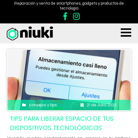
Reparación y venta de smartphones, gadgets y productos de
tecnología
consejos y tips
21 de Julio, 2022
TIPS PARA LIBERAR ESPACIO DE TUS
DISPOSITIVOS TECNOLÓGICOS