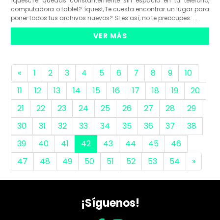
íquest;Te quedas constantemente sin espacio en tu teléfono,
computadora o tablet? íquest;Te cuesta encontrar un lugar para
poner todos tus archivos nuevos? Si es así, no te preocupes: ...
VER MÁS
«
1
2
3
4
5
6
7
8
9
10
11
12
13
14
15
16
17
18
19
20
21
22
23
24
25
26
27
28
29
30
31
32
33
34
35
36
37
38
39
40
41
42
43
44
45
46
47
48
49
50
51
52
53
54
»
¡Síguenos!