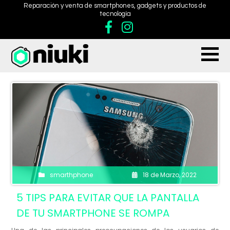
Reparación y venta de smartphones, gadgets y productos de
tecnología
smarthphone
18 de Marzo, 2022
5 TIPS PARA EVITAR QUE LA PANTALLA
DE TU SMARTPHONE SE ROMPA