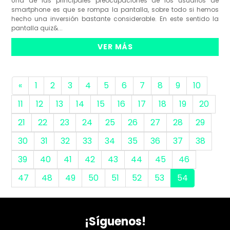
Una de las principales preocupaciones de los usuarios de
smartphone es que se rompa la pantalla, sobre todo si hemos
hecho una inversión bastante considerable. En este sentido la
pantalla quiz&...
VER MÁS
«
1
2
3
4
5
6
7
8
9
10
11
12
13
14
15
16
17
18
19
20
21
22
23
24
25
26
27
28
29
30
31
32
33
34
35
36
37
38
39
40
41
42
43
44
45
46
47
48
49
50
51
52
53
54
¡Síguenos!