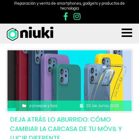
Reparación y venta de smartphones, gadgets y productos de
tecnología
consejos y tips
02 de Junio, 2023
DEJA ATRÁS LO ABURRIDO: CÓMO
CAMBIAR LA CARCASA DE TU MÓVIL Y
LUCIR DIFERENTE