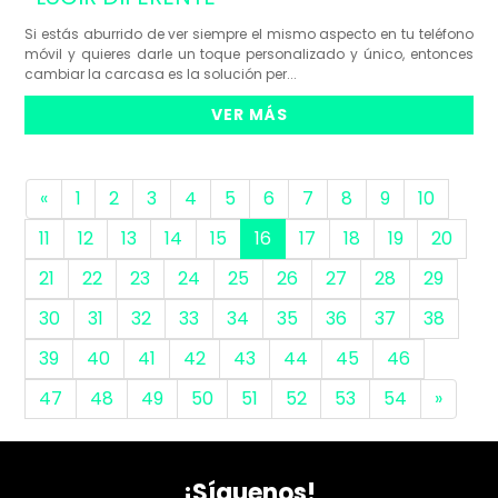
Si estás aburrido de ver siempre el mismo aspecto en tu teléfono
móvil y quieres darle un toque personalizado y único, entonces
cambiar la carcasa es la solución per...
VER MÁS
«
1
2
3
4
5
6
7
8
9
10
11
12
13
14
15
16
17
18
19
20
21
22
23
24
25
26
27
28
29
30
31
32
33
34
35
36
37
38
39
40
41
42
43
44
45
46
47
48
49
50
51
52
53
54
»
¡Síguenos!