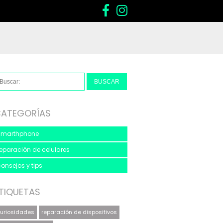
ATEGORÍAS
smarthphone
reparación de celulares
consejos y tips
TIQUETAS
uriosidades
reparación de dispositivos