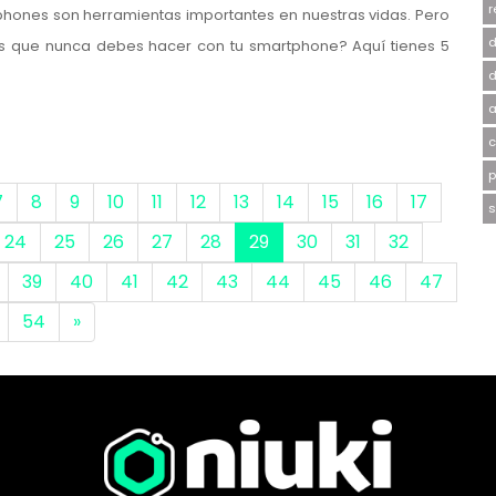
r
ones son herramientas importantes en nuestras vidas. Pero
d
as que nunca debes hacer con tu smartphone? Aquí tienes 5
d
a
c
p
7
8
9
10
11
12
13
14
15
16
17
s
24
25
26
27
28
29
30
31
32
39
40
41
42
43
44
45
46
47
54
»