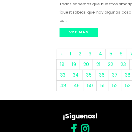
Todos sabemos que nuestros smartph
íquest;sabías que hay algunas cos
co...
VER MÁS
«
1
2
3
4
5
6
18
19
20
21
22
23
33
34
35
36
37
38
48
49
50
51
52
53
¡Síguenos!