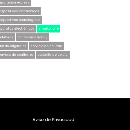
eparación express
ispositivos electrónicos
ispositivos tecnológicos
paratos electrónicos
smartphone
elulares
accesorios trendy
iezas originales
servicio de calidad
ervicio de confianza
pantalla de celular
Aviso de Privacidad