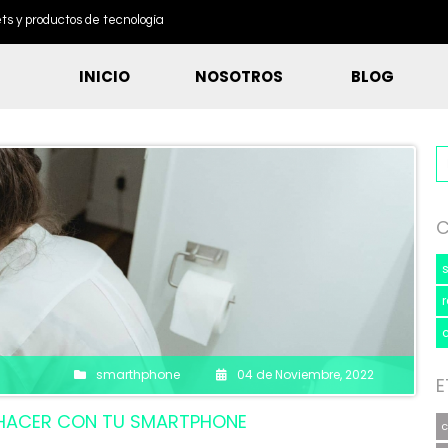
s y productos de tecnología
INICIO
NOSOTROS
BLOG
C
smarthphone
04 de Noviembre, 2022
E
 HACER CON TU SMARTPHONE
c